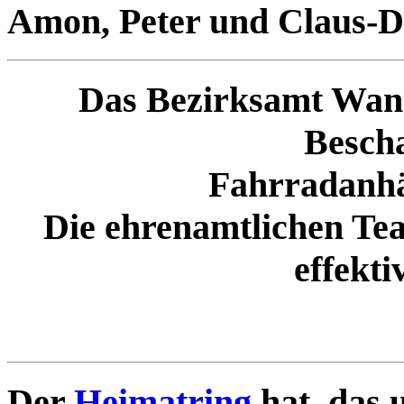
Amon, Peter und Claus-D
Das Bezirksamt Wans
Bescha
Fahrradanhä
Die ehrenamtlichen Te
effekti
Der
Heimatring
hat das 