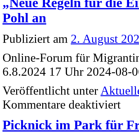
„Neue Regeln für die E
Pohl an
Publiziert am
2. August 20
Online-Forum für Migranti
6.8.2024 17 Uhr 2024-08-0
Veröffentlicht unter
Aktuell
für
Kommentare deaktiviert
„Neue
Regeln
für
Picknick im Park für F
die
Einbürge
mit
Reinhard