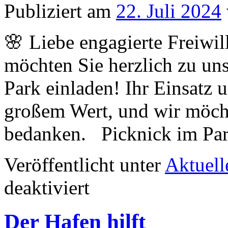
Publiziert am
22. Juli 2024
Pohl
an
🌸 Liebe engagierte Freiwi
möchten Sie herzlich zu u
Park einladen! Ihr Einsatz 
großem Wert, und wir möcht
bedanken. Picknick im P
Veröffentlicht unter
Aktuell
für
deaktiviert
Picknick
im
Park
Der Hafen hilft
für
Freiwillige