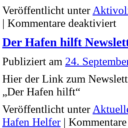
Veröffentlicht unter
Aktivo
für
|
Kommentare deaktiviert
Aktivo
IMPU
Inform
Der Hafen hilft Newslet
der
Freiwi
Publiziert am
24. Septembe
Hier der Link zum Newslett
„Der Hafen hilft“
Veröffentlicht unter
Aktuell
Hafen Helfer
|
Kommentare d