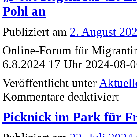
Pohl an
Publiziert am
2. August 20
Online-Forum für Migranti
6.8.2024 17 Uhr 2024-08-0
Veröffentlicht unter
Aktuell
für
Kommentare deaktiviert
„Neue
Regeln
für
Picknick im Park für F
die
Einbürge
mit
Reinhard
Pohl