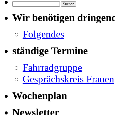
Wandsbek
Suchen
nach:
Wir benötigen dringen
Folgendes
ständige Termine
Fahrradgruppe
Gesprächskreis Frauen
Wochenplan
Newsletter