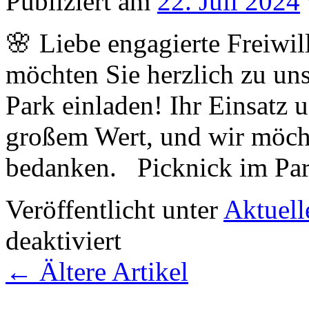
Publiziert am
22. Juli 2024
an
🌸 Liebe engagierte Freiwi
möchten Sie herzlich zu u
Park einladen! Ihr Einsatz 
großem Wert, und wir möcht
bedanken. Picknick im P
Veröffentlicht unter
Aktuell
für
deaktiviert
Picknick
im
←
Ältere Artikel
Park
für
Freiwillige
in