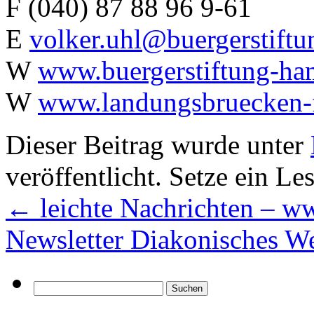
F (040) 87 88 96 9-61
E
volker.uhl@buergerstift
W
www.buergerstiftung-ha
W
www.landungsbruecken-f
Dieser Beitrag wurde unter
veröffentlicht. Setze ein L
←
leichte Nachrichten – ww
Newsletter Diakonisches 
Suchen
nach: